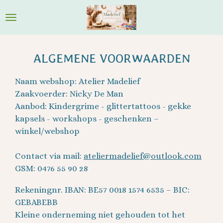
Ga
direct
naar
de
ALGEMENE VOORWAARDEN
hoofdinhoud
Naam webshop: Atelier Madelief
Zaakvoerder: Nicky De Man
Aanbod: Kindergrime - glittertattoos - gekke
kapsels - workshops - geschenken –
winkel/webshop
Contact via mail:
ateliermadelief@outlook.com
GSM: 0476 55 90 28
Rekeningnr. IBAN: BE57 0018 1574 6535 – BIC:
GEBABEBB
Kleine onderneming niet gehouden tot het