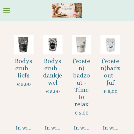
Ga
direct
naar
de
hoofdinhoud
Bodys
Bodys
(Voete
(Voete
crub -
crub -
n)
n)badz
liefs
dankje
badzo
out -
wel
ut -
Juf
€ 5,00
Time
€ 5,00
€ 5,00
to
relax
€ 5,00
In winkelwagen
In winkelwagen
In winkelwagen
In winkelwa