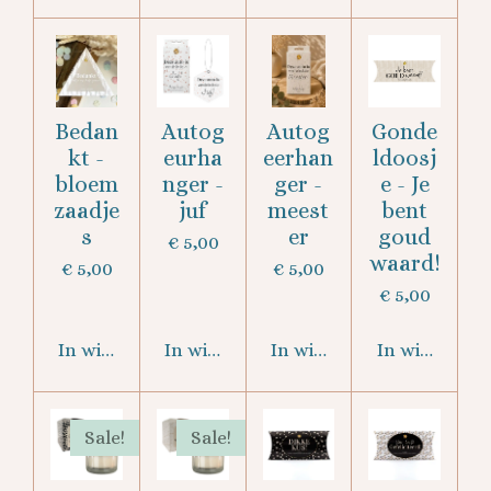
Bedan
Autog
Autog
Gonde
kt -
eurha
eerhan
ldoosj
bloem
nger -
ger -
e - Je
zaadje
juf
meest
bent
s
er
goud
€ 5,00
waard!
€ 5,00
€ 5,00
€ 5,00
In winkelwagen
In winkelwagen
In winkelwagen
In winkelwa
Sale!
Sale!