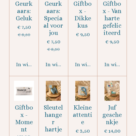
Geurk
Geurk
Giftbo
Giftbo
aars:
aars:
x -
x - Van
Geluk
Specia
Dikke
harte
al voor
kus
gefelic
€ 7,50
jou
iteerd
€ 9,50
€ 8,50
€ 7,50
€ 9,50
€ 8,50
In winkelwagen
In winkelwagen
In winkelwagen
In winkelwa
Giftbo
Sleutel
Kleine
Juf
x -
hange
attenti
gesche
Mome
r
e
nkje
nt
hartje
€ 3,50
€ 14,00