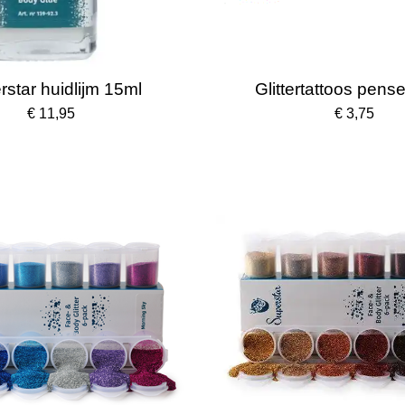
star huidlijm 15ml
Glittertattoos pens
€ 11,95
€ 3,75