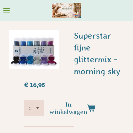
Ga
direct
naar
de
Superstar
hoofdinhoud
fijne
glittermix -
morning sky
€ 16,95
In
winkelwagen