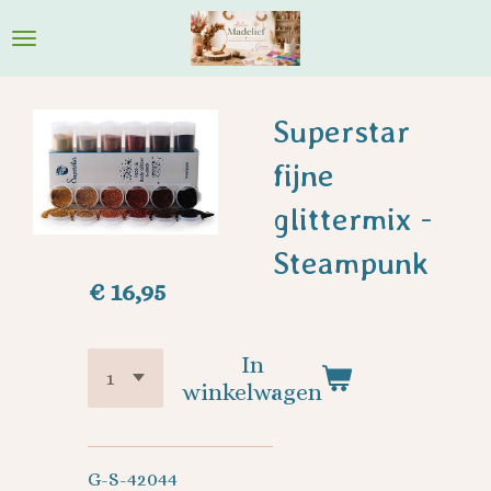
Ga
direct
naar
de
Superstar
hoofdinhoud
fijne
glittermix -
Steampunk
€ 16,95
In
winkelwagen
G-S-42044