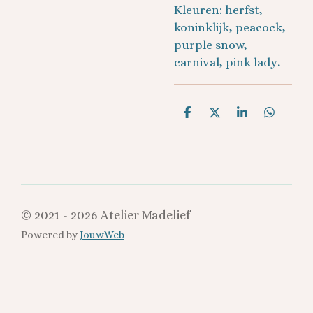
Kleuren: herfst,
koninklijk, peacock,
purple snow,
carnival, pink lady
.
D
D
S
D
e
e
h
e
l
e
a
l
e
l
r
e
n
e
n
© 2021 - 2026 Atelier Madelief
Powered by
JouwWeb