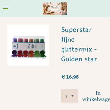
Ga
direct
naar
de
Superstar
hoofdinhoud
fijne
glittermix -
Golden star
€ 16,95
In
winkelwag