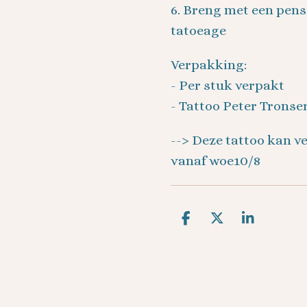
6. Breng met een pense
tatoeage
Verpakking:
- Per stuk verpakt
- Tattoo Peter Tronse
--> Deze tattoo kan 
vanaf woe10/8
D
D
S
e
e
h
l
e
a
e
l
r
n
e