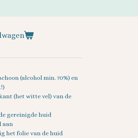
elwagen
schoon (alcohol min. 70%) en
!)
kant (het witte vel) van de
 de gereinigde huid
d aan
ig het folie van de huid