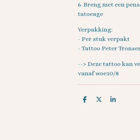
6. Breng met een pense
tatoeage
Verpakking:
- Per stuk verpakt
- Tattoo Peter Tronse
--> Deze tattoo kan 
vanaf woe10/8
D
D
S
e
e
h
l
e
a
e
l
r
n
e