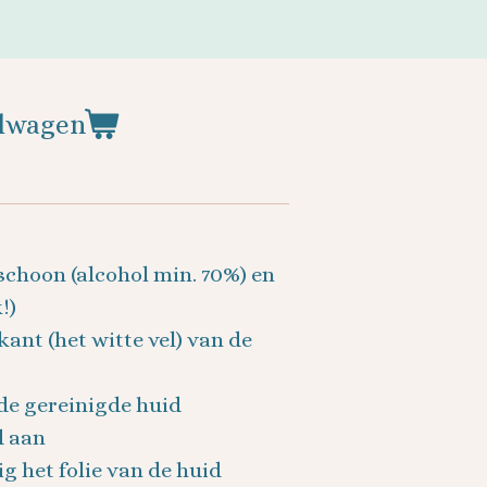
elwagen
schoon (alcohol min. 70%) en
!)
kant (het witte vel) van de
 de gereinigde huid
d aan
ig het folie van de huid