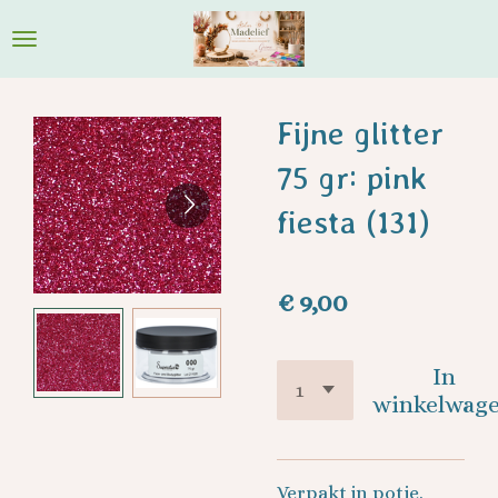
Ga
direct
naar
de
Fijne glitter
hoofdinhoud
75 gr: pink
fiesta (131)
€ 9,00
In
winkelwag
Verpakt in potje.