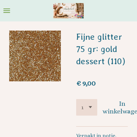
Ga
direct
naar
de
Fijne glitter
hoofdinhoud
75 gr: gold
dessert (110)
€ 9,00
In
winkelwag
Verpakt in potje.