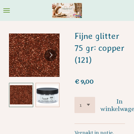
Ga
direct
naar
de
Fijne glitter
hoofdinhoud
75 gr: copper
(121)
€ 9,00
In
winkelwag
Verpakt in potje.