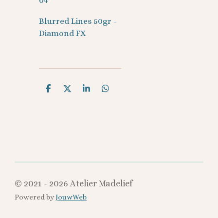
04
Blurred Lines 50gr -
Diamond FX
D
D
S
D
e
e
h
e
l
e
a
l
e
l
r
e
n
e
n
© 2021 - 2026 Atelier Madelief
Powered by
JouwWeb