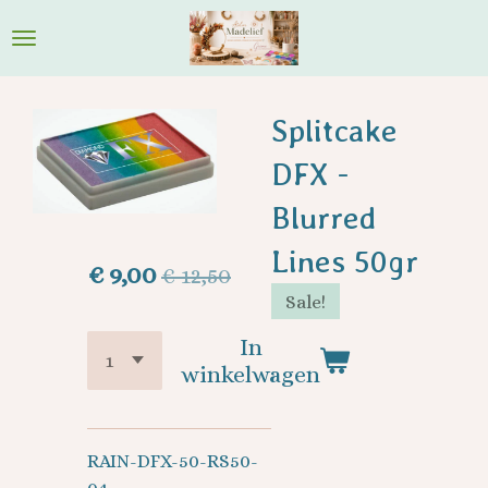
Ga
direct
naar
de
Splitcake
hoofdinhoud
DFX -
Blurred
Lines 50gr
€ 9,00
€ 12,50
Sale!
In
winkelwagen
RAIN-DFX-50-RS50-