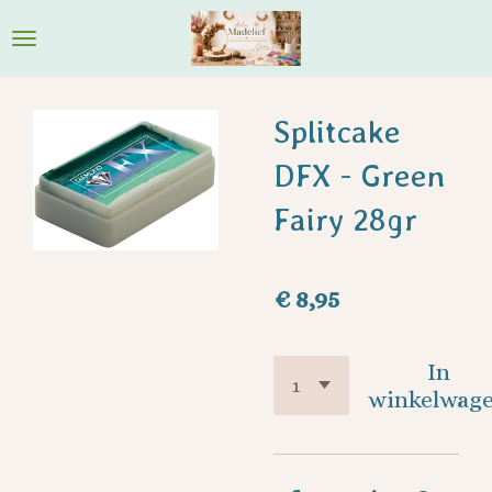
Ga
direct
naar
de
Splitcake
hoofdinhoud
DFX - Green
Fairy 28gr
€ 8,95
In
winkelwag