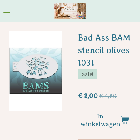
Ga
direct
naar
de
Bad Ass BAM
hoofdinhoud
stencil olives
1031
Sale!
€ 3,00
€ 4,50
In
winkelwagen