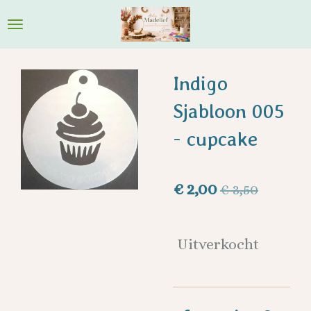
Ga
direct
naar
de
Indigo
hoofdinhoud
Sjabloon 005
- cupcake
€ 2,00
€ 3,50
Uitverkocht