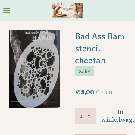
Ga
direct
naar
de
Bad Ass Bam
hoofdinhoud
stencil
cheetah
Sale!
€ 3,00
€ 4,50
In
winkelwag