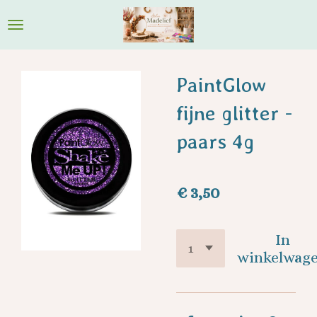
Ga
direct
naar
de
PaintGlow
hoofdinhoud
fijne glitter -
paars 4g
€ 3,50
In
winkelwag