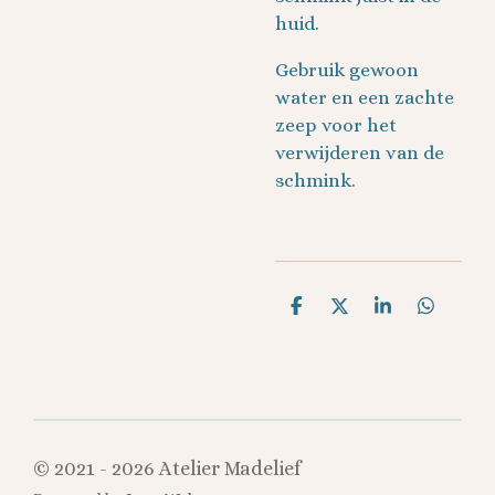
huid.
Gebruik gewoon
water en een zachte
zeep voor het
verwijderen van de
schmink.
D
D
S
D
e
e
h
e
l
e
a
l
e
l
r
e
n
e
n
© 2021 - 2026 Atelier Madelief