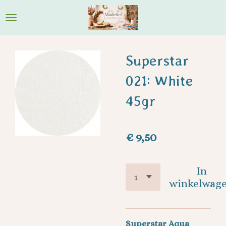
Ga
direct
naar
de
Superstar
hoofdinhoud
021: White
45gr
€ 9,50
In
winkelwag
Superstar Aqua