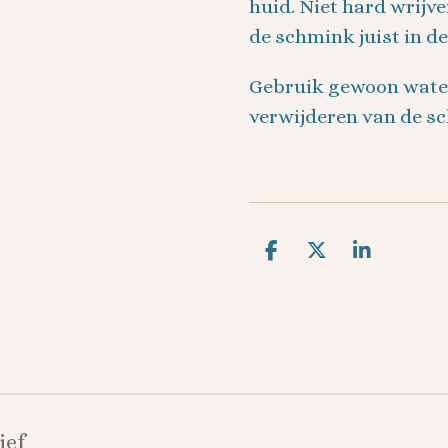
huid. Niet hard wrijv
de schmink juist in de
Gebruik gewoon water
verwijderen van de s
D
D
S
e
e
h
l
e
a
e
l
r
n
e
ief