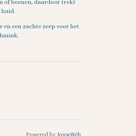
en of boenen, daardoor trekt
 huid.
 en een zachte zeep voor het
chmink.
Powered by
JouwWeb