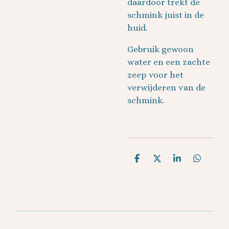
daardoor trekt de
schmink juist in de
huid.
Gebruik gewoon
water en een zachte
zeep voor het
verwijderen van de
schmink.
D
D
S
D
e
e
h
e
l
e
a
l
e
l
r
e
n
e
n