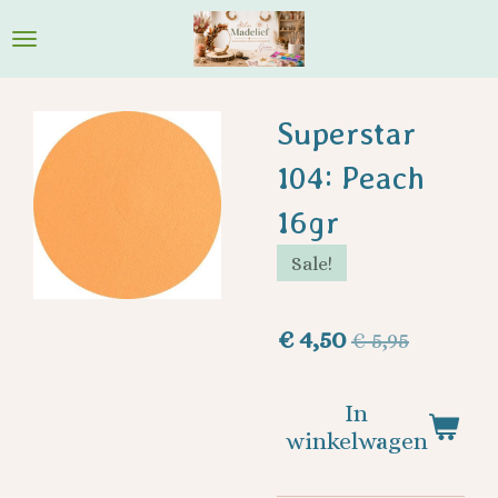
Ga
direct
naar
de
Superstar
hoofdinhoud
104: Peach
16gr
Sale!
€ 4,50
€ 5,95
In
winkelwagen