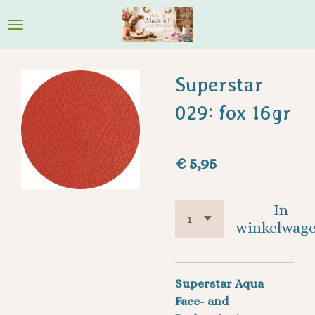
Ga
direct
naar
de
Superstar
hoofdinhoud
029: fox 16gr
€ 5,95
In
winkelwag
Superstar Aqua
Face- and