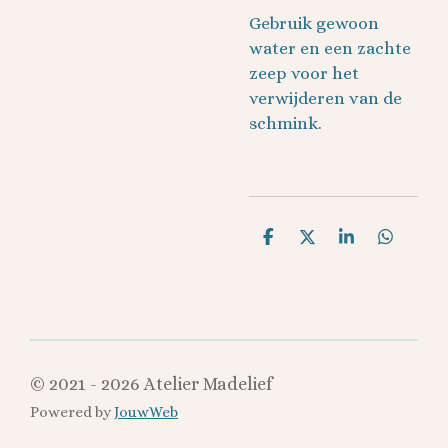
Gebruik gewoon
water en een zachte
zeep voor het
verwijderen van de
schmink.
D
D
S
D
e
e
h
e
l
e
a
l
e
l
r
e
n
e
n
© 2021 - 2026 Atelier Madelief
Powered by
JouwWeb