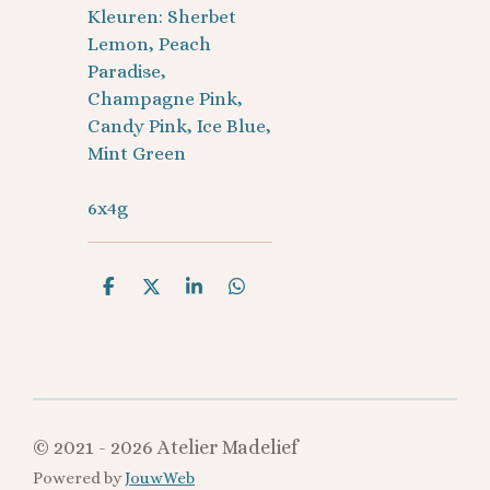
Kleuren: Sherbet
Lemon, Peach
Paradise,
Champagne Pink,
Candy Pink, Ice Blue,
Mint Green
6x4g
D
D
S
D
e
e
h
e
l
e
a
l
e
l
r
e
n
e
n
© 2021 - 2026 Atelier Madelief
Powered by
JouwWeb