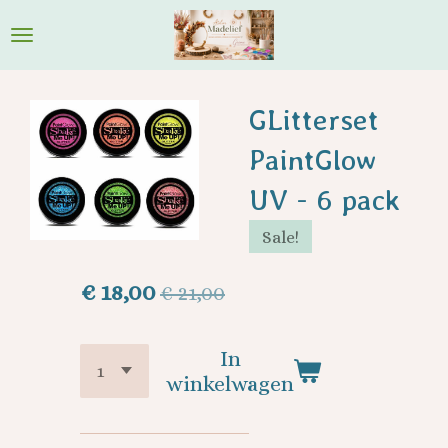
Ga
direct
naar
de
GLitterset
hoofdinhoud
PaintGlow
UV - 6 pack
Sale!
€ 18,00
€ 21,00
In
winkelwagen