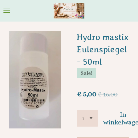
Ga
direct
naar
de
Hydro mastix
hoofdinhoud
Eulenspiegel
- 50ml
Sale!
€ 5,00
€ 16,00
In
winkelwag