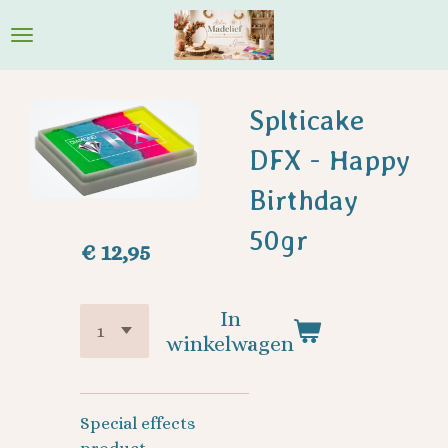
Ga
direct
naar
de
Splticake
hoofdinhoud
DFX - Happy
Birthday
50gr
€ 12,95
In
winkelwagen
Special effects