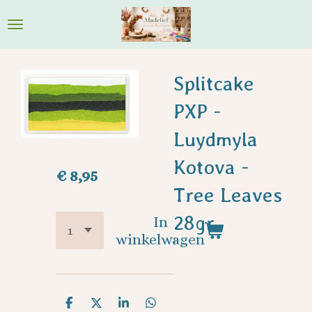
Ga
direct
naar
de
Splitcake
hoofdinhoud
PXP -
Luydmyla
Kotova -
€ 8,95
Tree Leaves
28gr
In
winkelwagen
D
D
S
D