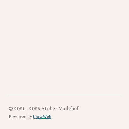
e
e
h
e
l
e
a
l
e
l
r
e
n
e
n
© 2021 - 2026 Atelier Madelief
Powered by
JouwWeb