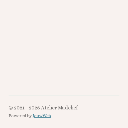
e
e
h
e
l
e
a
l
e
l
r
e
n
e
n
© 2021 - 2026 Atelier Madelief
Powered by
JouwWeb