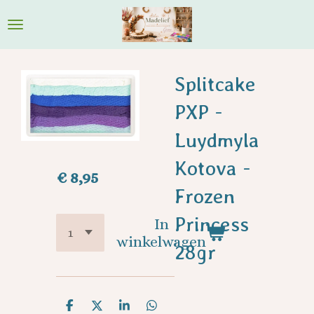
Ga
direct
naar
de
Splitcake
hoofdinhoud
PXP -
Luydmyla
Kotova -
€ 8,95
Frozen
Princess
In
winkelwagen
28gr
D
D
S
D