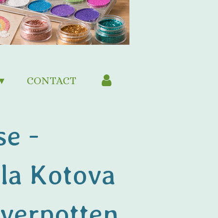
CONTACT
se -
la Kotova
overpotten