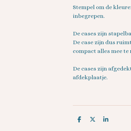
Stempel om de kleure
inbegrepen.
De cases zijn stapelba
De case zijn dus rui
compact alles mee te 
De cases zijn afgedek
afdekplaatje.
D
D
S
e
e
h